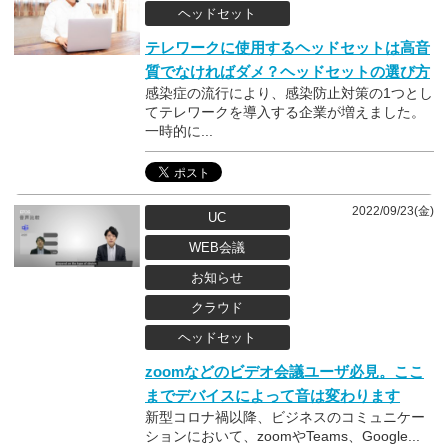
ヘッドセット
テレワークに使用するヘッドセットは高音
質でなければダメ？ヘッドセットの選び方
感染症の流行により、感染防止対策の1つとし
てテレワークを導入する企業が増えました。
一時的に...
2022/09/23(金)
UC
WEB会議
お知らせ
クラウド
ヘッドセット
zoomなどのビデオ会議ユーザ必見。ここ
までデバイスによって音は変わります
新型コロナ禍以降、ビジネスのコミュニケー
ションにおいて、zoomやTeams、Google...