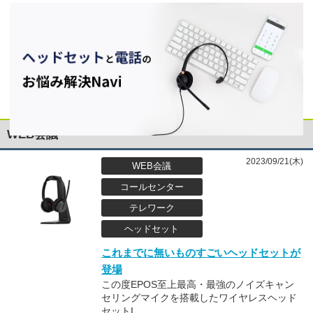
WEB会議
2023/09/21(木)
WEB会議
コールセンター
テレワーク
ヘッドセット
これまでに無いものすごいヘッドセットが
登場
この度EPOS至上最高・最強のノイズキャン
セリングマイクを搭載したワイヤレスヘッド
セットI...