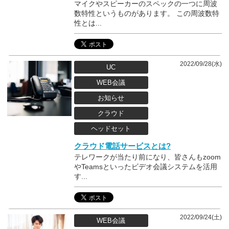
マイクやスピーカーのスペックの一つに周波
数特性というものがあります。 この周波数特
性とは...
2022/09/28(水)
UC
WEB会議
お知らせ
クラウド
ヘッドセット
クラウド電話サービスとは?
テレワークが当たり前になり、皆さんもzoom
やTeamsといったビデオ会議システムを活用
す...
2022/09/24(土)
WEB会議