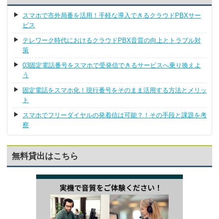
スマホで市外局番を活用！手軽な導入できるクラウドPBXサー
ビス
テレワーク時代におけるクラウドPBX音質の向上とトラブル対
策
03固定電話番号をスマホで受発信できるサービスへ乗り換えよ
う
固定電話をスマホ化！現行番号をそのまま活用する方法とメリッ
ト
スマホでフリーダイヤルの発着信は可能？！その手段と課題を考
察
無料貸出はこちら