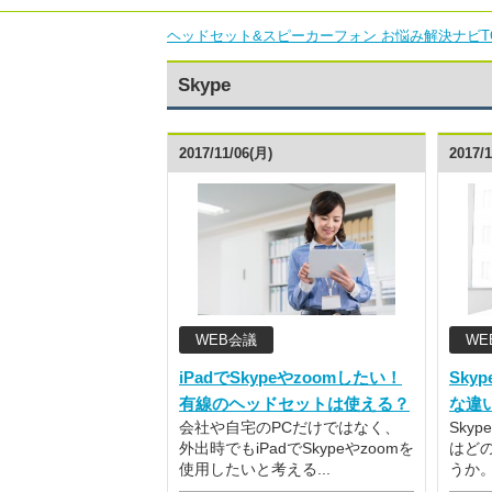
ヘッドセット&スピーカーフォン お悩み解決ナビT
Skype
2017/11/06(月)
2017/
WEB会議
WE
iPadでSkypeやzoomしたい！
Sky
有線のヘッドセットは使える？
な違
会社や自宅のPCだけではなく、
Sky
外出時でもiPadでSkypeやzoomを
はど
使用したいと考える...
うか。 