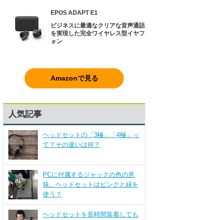
EPOS ADAPT E1
ビジネスに最適なクリアな音声通話
を実現した完全ワイヤレス型イヤフ
ォン
Amazonで見る
人気記事
ヘッドセットの「3極」「4極」っ
て？その違いは何？
PCに付属するジャックの色の意
味。ヘッドセットはピンクと緑を
使う？
ヘッドセットを長時間装着しても