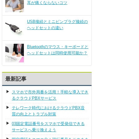
耳が痛くならないコツ
USB接続とミニピンプラグ接続の
ヘッドセットの違い
Bluetoothのマウス・キーボードと
ヘッドセットは同時使用可能か？
最新記事
スマホで市外局番を活用！手軽な導入でき
るクラウドPBXサービス
テレワーク時代におけるクラウドPBX音
質の向上とトラブル対策
03固定電話番号をスマホで受発信できる
サービスへ乗り換えよう