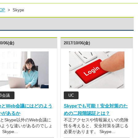
OP
  >  
Skype
10/06(金)
2017/10/06(金)
B会議
UC
peとWeb会議にはどのよう
Skypeでも可能！安全対策のた
いがあるか
めの二段階認証とは？
peとSkype以外のWeb会議に
不正アクセスや情報漏えいの危険
のような違いがあるのでしょ
性を考えると、安全対策を講じる
Skype...
必要があります。 Skype...