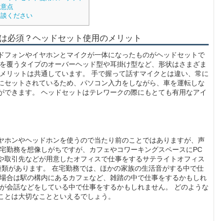
注意点
相談ください
は必須？ヘッドセット使用のメリット
ドフォンやイヤホンとマイクが一体になったものがヘッドセットで
頭を覆うタイプのオーバーヘッド型や耳掛け型など、形状はさまざま
るメリットは共通しています。 手で握って話すマイクとは違い、常に
にセットされているため、パソコン入力をしながら、車を運転しな
ができます。 ヘッドセットはテレワークの際にもとても有用なアイ
ヤホンやヘッドホンを使うので当たり前のことではありますが、声
在宅勤務を想像しがちですが、カフェやコワーキングスペースにPC
や取引先などが用意したオフィスで仕事をするサテライトオフィス
種類があります。 在宅勤務では、ほかの家族の生活音がする中で仕
の場合は駅の構内にあるカフェなど、雑踏の中で仕事をするかもしれ
員が会話などをしている中で仕事をするかもしれません。 どのような
ことは大切なことといえるでしょう。