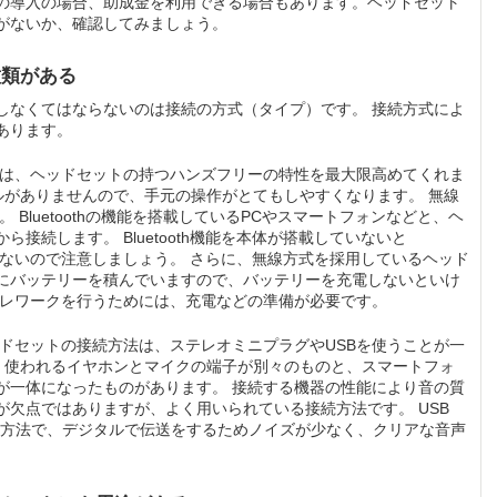
の導入の場合、助成金を利用できる場合もあります。ヘッドセット
がないか、確認してみましょう。
種類がある
しなくてはならないのは接続の方式（タイプ）です。 接続方式によ
あります。
は、ヘッドセットの持つハンズフリーの特性を最大限高めてくれま
ルがありませんので、手元の操作がとてもしやすくなります。 無線
す。 Bluetoothの機能を搭載しているPCやスマートフォンなどと、ヘ
接続します。 Bluetooth機能を本体が搭載していないと
用できないので注意しましょう。 さらに、無線方式を採用しているヘッド
にバッテリーを積んでいますので、バッテリーを充電しないといけ
テレワークを行うためには、充電などの準備が必要です。
ドセットの接続方法は、ステレオミニプラグやUSBを使うことが一
よく使われるイヤホンとマイクの端子が別々のものと、スマートフォ
が一体になったものがあります。 接続する機器の性能により音の質
欠点ではありますが、よく用いられている接続方法です。 USB
続方法で、デジタルで伝送をするためノイズが少なく、クリアな音声