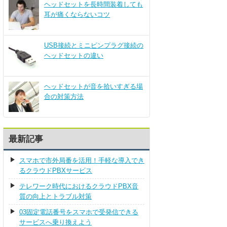
ヘッドセットを長時間装着しても
耳が痛くならないコツ
USB接続とミニピンプラグ接続の
ヘッドセットの違い
ヘッドセットが音を拾いすぎる場
合の対策方法
最新記事
スマホで市外局番を活用！手軽な導入でき
るクラウドPBXサービス
テレワーク時代におけるクラウドPBX音
質の向上とトラブル対策
03固定電話番号をスマホで受発信できる
サービスへ乗り換えよう