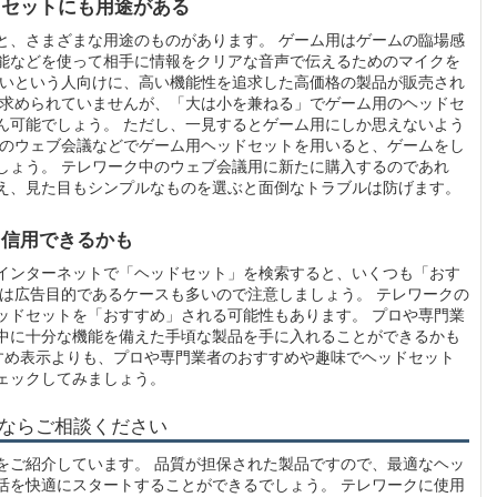
ドセットにも用途がある
と、さまざまな用途のものがあります。 ゲーム用はゲームの臨場感
能などを使って相手に情報をクリアな音声で伝えるためのマイクを
たいという人向けに、高い機能性を追求した高価格の製品が販売され
は求められていませんが、「大は小を兼ねる」でゲーム用のヘッドセ
ん可能でしょう。 ただし、一見するとゲーム用にしか思えないよう
中のウェブ会議などでゲーム用ヘッドセットを用いると、ゲームをし
しょう。 テレワーク中のウェブ会議用に新たに購入するのであれ
え、見た目もシンプルなものを選ぶと面倒なトラブルは防げます。
ら信用できるかも
インターネットで「ヘッドセット」を検索すると、いくつも「おす
」は広告目的であるケースも多いので注意しましょう。 テレワークの
ッドセットを「おすすめ」される可能性もあります。 プロや専門業
中に十分な機能を備えた手頃な製品を手に入れることができるかも
すすめ表示よりも、プロや専門業者のおすすめや趣味でヘッドセット
ェックしてみましょう。
ならご相談ください
をご紹介しています。 品質が担保された製品ですので、最適なヘッ
活を快適にスタートすることができるでしょう。 テレワークに使用