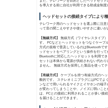
また、テレワークを目的としたヘッドセット
を導入する前に自社が利用できる助成金制度
ヘッドセットの接続タイプにより
テレワーク用のヘッドセットを選ぶ際に注意
って音の聞こえやすさや使いやすさに違いが
【無線方式】
無線方式（ワイヤレスタイプ）
す。 PCなどとヘッドセットをつなぐケーブ
方式の規格で普及しているのはBluetoothで
ッドセットをペアリングという操作を行ってから
Bluetoothに対応したヘッドセットを利
セットは本体から電源が供給されない代わり
ません。 無線方式を採用した製品を使って
【有線方式】
ケーブルを持つ有線方式のヘッ
般的です。 ステレオミニプラグにはPCで
ンなどで用いられるマイクとイヤホンの端子
が変わってしまうことや、ノイズに弱いことが
は、PCとの接続に利用されることが多い接
を届けることができます。