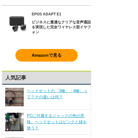
EPOS ADAPT E1
ビジネスに最適なクリアな音声通話
を実現した完全ワイヤレス型イヤフ
ォン
Amazonで見る
人気記事
ヘッドセットの「3極」「4極」っ
て？その違いは何？
PCに付属するジャックの色の意
味。ヘッドセットはピンクと緑を
使う？