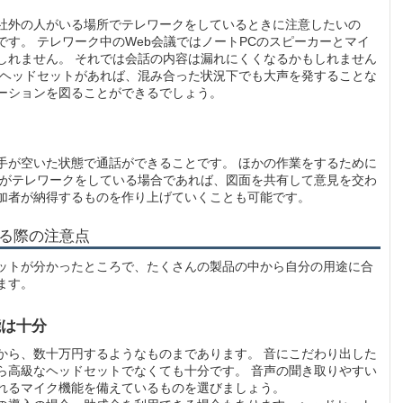
社外の人がいる場所でテレワークをしているときに注意したいの
す。 テレワーク中のWeb会議ではノートPCのスピーカーとマイ
しれません。 それでは会話の内容は漏れにくくなるかもしれません
 ヘッドセットがあれば、混み合った状況下でも大声を発することな
ーションを図ることができるでしょう。
手が空いた状態で通話ができることです。 ほかの作業をするために
者がテレワークをしている場合であれば、図面を共有して意見を交わ
加者が納得するものを作り上げていくことも可能です。
る際の注意点
ットが分かったところで、たくさんの製品の中から自分の用途に合
ます。
能は十分
から、数十万円するようなものまであります。 音にこだわり出した
ら高級なヘッドセットでなくても十分です。 音声の聞き取りやすい
れるマイク機能を備えているものを選びましょう。