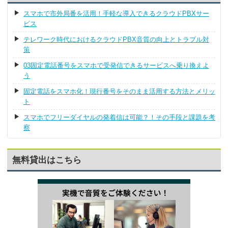
スマホで市外局番を活用！手軽な導入できるクラウドPBXサー
ビス
テレワーク時代におけるクラウドPBX音質の向上とトラブル対
策
03固定電話番号をスマホで受発信できるサービスへ乗り換えよ
う
固定電話をスマホ化！現行番号をそのまま活用する方法とメリッ
ト
スマホでフリーダイヤルの発着信は可能？！その手段と課題を考
察
無料貸出はこちら